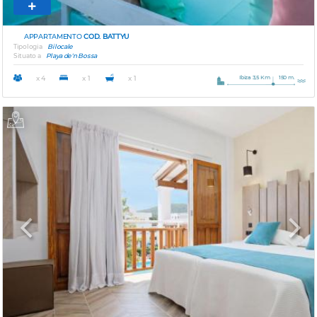
APPARTAMENTO
COD. BATTYU
Tipologia
Bilocale
Situato a
Playa de'n Bossa
Ibiza 3,5 Km
150 m.
x 4
x 1
x 1
Previous
Next