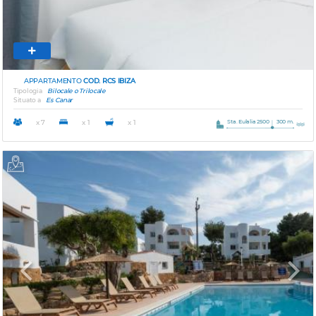
APPARTAMENTO
COD. RCS IBIZA
Tipologia
Bilocale o Trilocale
Situato a
Es Canar
Sta. Eulalia 2500
300 m.
x 7
x 1
x 1
Previous
Next