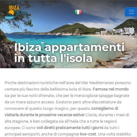
Ibiza appartamenti
in tutta l'isola
Poche destinazioni turistiche nell’area del Mar Mediterraneo possono
vantare più fascino della bellissima isola di Ibiza.
Famosa nel mondo
sia per le sue notti sfrenate, che per le meravigliose spiagge bagnate
da un mare azzurro acceso. Esistono però altre sfaccettature da
conoscere di questo luogo magico, per questo
consigliamo di
visitarla durante le prossime vacanze estive
!
L’isola, durante i mesi di
alta stagione, è ben collegata sia all’Italia che a tutte le regioni
europee. Ci sono
voli diretti praticamente tutti i giorni
da tutti i
principali aeroporti, anche di compagnie
low-cost
. Una volta stabilito