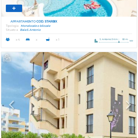
APPARTAMENTO
COD. STARBIX
Tipologia
Monolocale o bilocale
Situato a
Baia S. Antonio
S. Antonio 3 Km
50 m.
x 4
x
x 1
Previous
Next