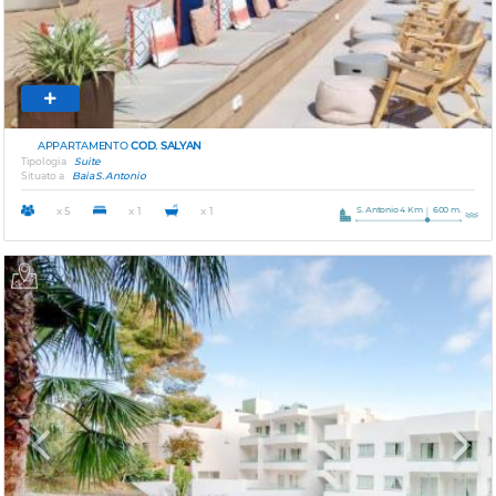
APPARTAMENTO
COD. SALYAN
Tipologia
Suite
Situato a
Baia S. Antonio
S. Antonio 4 Km
600 m.
x 5
x 1
x 1
Previous
Next