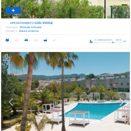
APPARTAMENTO
COD. STAYLE
Tipologia
Bilocale trilocale
Situato a
Baia S. Antonio
S. Antonio 3 Km
30 m.
x 5
x 2
x 1
Previous
Next