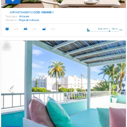
APPARTAMENTO
COD. VISMAR I
Tipologia
Bilocale
Situato a
Playa de'n Bossa
Ibiza 2Km
150 m.
x 3
x 1
x 1
Previous
Next