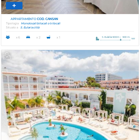
APPARTAMENTO
COD. CANSAN
Tipologia
Monolocali bilocali o trilocali
Situato a
S. Eularia città
S. Eulalia 500m
500 m.
x 6
x 2
x 1
Previous
Next