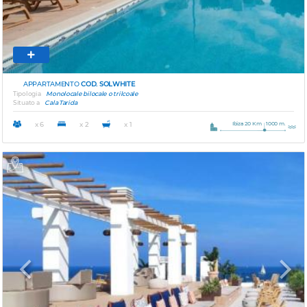
APPARTAMENTO
COD. SOLWHITE
Tipologia
Monolocale bilocale o trilcoale
Situato a
Cala Tarida
Ibiza 20 Km
1000 m.
x 6
x 2
x 1
Previous
Next