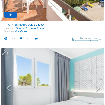
APPARTAMENTO
COD. LLPLAYA
Tipologia
Monolocale bilocale trilocale
Situato a
Cala llonga
Ibiza 10 Km
80 m.
x 6
x 2
x 1
Previous
Next