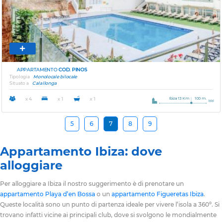
APPARTAMENTO
COD. PINOS
Tipologia
Monolocale bilocale
Situato a
Cala llonga
Ibiza 13 Km
100 m.
x 4
x 1
x 1
5
6
7
8
9
Appartamento Ibiza: dove
alloggiare
Per alloggiare a Ibiza il nostro suggerimento è di prenotare un
appartamento Playa d’en Bossa
o un
appartamento Figueretas Ibiza
.
Queste località sono un punto di partenza ideale per vivere l’isola a 360º. Si
trovano infatti vicine ai principali club, dove si svolgono le mondialmente