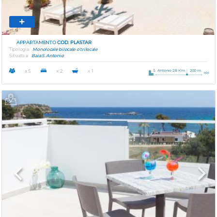
APPARTAMENTO
COD. PLASTAR
Tipologia
Monolocale bilocale o trilocale
Situato a
Baia S. Antonio
S. Antonio 2,8 Km
200 m.
x 5
x 2
x 1
Previous
Next