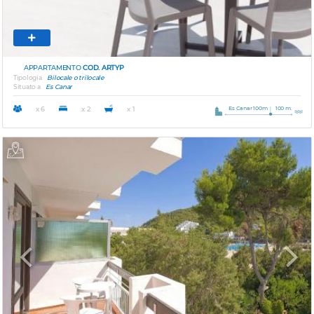
APPARTAMENTO
COD. ARTYP
Tipologia
Bilocale o trilocale
Situato a
Es Canar
Es Canar 100m
100 m.
x 6
x 2
x 1
Previous
Next