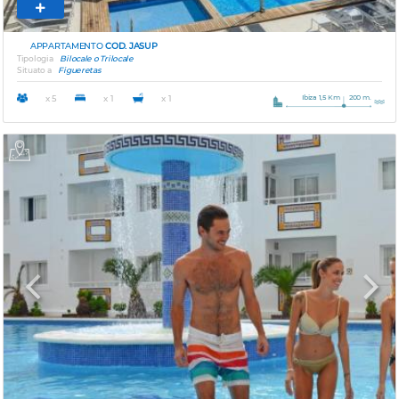
APPARTAMENTO
COD. JASUP
Tipologia
Bilocale o Trilocale
Situato a
Figueretas
Ibiza 1,5 Km
200 m.
x 5
x 1
x 1
Previous
Next