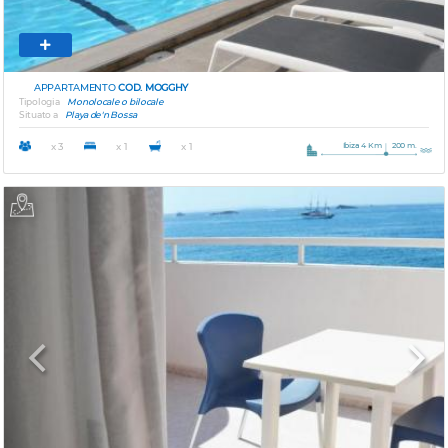
APPARTAMENTO
COD. MOGGHY
Tipologia
Monolocale o bilocale
Situato a
Playa de'n Bossa
Ibiza 4 Km
200 m.
x 3
x 1
x 1
Previous
Next