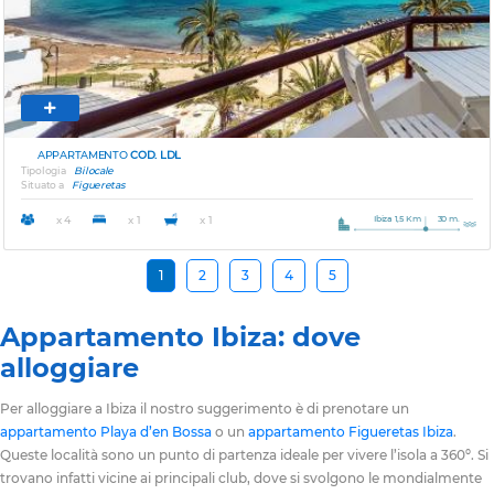
APPARTAMENTO
COD. LDL
Tipologia
Bilocale
Situato a
Figueretas
Ibiza 1,5 Km
30 m.
x 4
x 1
x 1
1
2
3
4
5
Appartamento Ibiza: dove
alloggiare
Per alloggiare a Ibiza il nostro suggerimento è di prenotare un
appartamento Playa d’en Bossa
o un
appartamento Figueretas Ibiza
.
Queste località sono un punto di partenza ideale per vivere l’isola a 360º. Si
trovano infatti vicine ai principali club, dove si svolgono le mondialmente