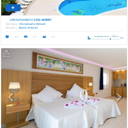
APPARTAMENTO
COD. MOREY
Tipologia
Monolocali e Bilocali
Situato a
Baia S. Antonio
Antonio 3 Km
700 m.
x 4
x 1
x 1
Previous
Next