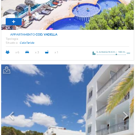
APPARTAMENTO
COD. VADELLA
Tipologia
Situato a
Cala Tarida
S. Antonio 15 Km
100 m.
x 6
x 3
x 1
Previous
Next