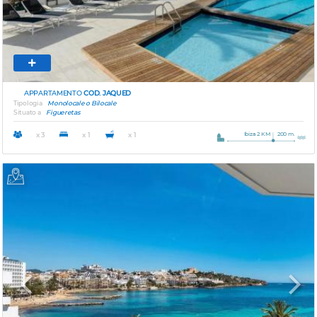
APPARTAMENTO
COD. JAQUED
Tipologia
Monolocale o Bilocale
Situato a
Figueretas
Ibiza 2 KM
200 m.
x 3
x 1
x 1
Previous
Next