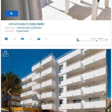
APPARTAMENTO
COD. PAMIC
Tipologia
Monolocale o Bilocale
Situato a
Figueretas
1 Km
200 m.
x 3
x 1
x 1
Previous
Next