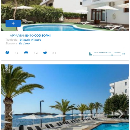
APPARTAMENTO
COD SOPHI
Tipologia
Bilocale trilocale
Situato a
Es Canar
Es Canar 100 m
350 m.
x 5
x 2
x 1
Previous
Next