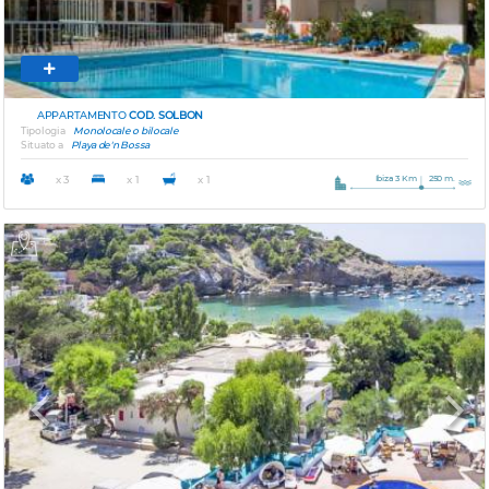
APPARTAMENTO
COD. SOLBON
Tipologia
Monolocale o bilocale
Situato a
Playa de'n Bossa
Ibiza 3 Km
250 m.
x 3
x 1
x 1
Previous
Next