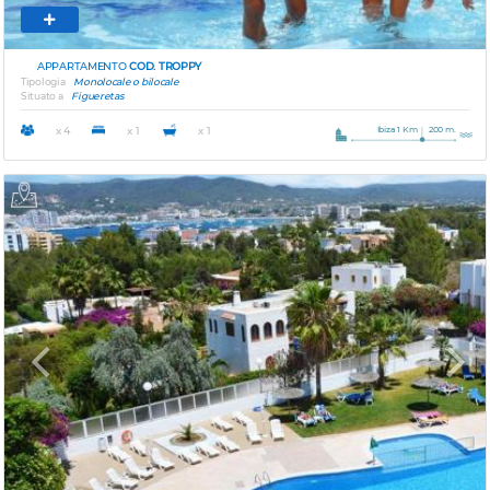
APPARTAMENTO
COD. TROPPY
Tipologia
Monolocale o bilocale
Situato a
Figueretas
Ibiza 1 Km
200 m.
x 4
x 1
x 1
Previous
Next