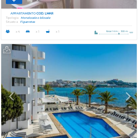
APPARTAMENTO
COD. LMAR
Tipologia
Monolocale o bilocale
Situato a
Figueretas
Ibiza 1 Km
300 m.
x 4
x 1
x 1
Previous
Next