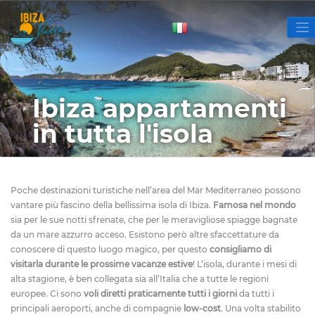
Ibiza appartamenti
in tutta l'isola
Poche destinazioni turistiche nell’area del Mar Mediterraneo possono
vantare più fascino della bellissima isola di Ibiza.
Famosa nel mondo
sia per le sue notti sfrenate, che per le meravigliose spiagge bagnate
da un mare azzurro acceso. Esistono però altre sfaccettature da
conoscere di questo luogo magico, per questo
consigliamo di
visitarla durante le prossime vacanze estive
!
L’isola, durante i mesi di
alta stagione, è ben collegata sia all’Italia che a tutte le regioni
europee. Ci sono
voli diretti praticamente tutti i giorni
da tutti i
principali aeroporti, anche di compagnie
low-cost
. Una volta stabilito