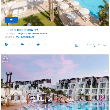
HOTEL
COD. GERBI & SPA
Tipologia
Doppia con prima colazione
Situato a
Playa de'n Bossa
Ibiza 3 Km
50 m.
x 3
x 1
x 1
Previous
Next