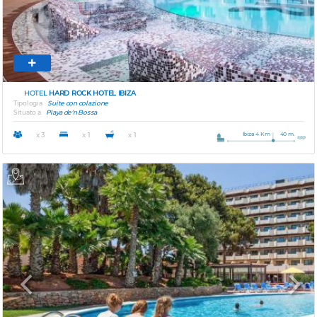
HOTEL
HARD ROCK HOTEL IBIZA
Tipologia
Suite con colazione
Situato a
Playa de'n Bossa
Ibiza 4 Km
40 m.
x 3
x 1
x 1
Previous
Next