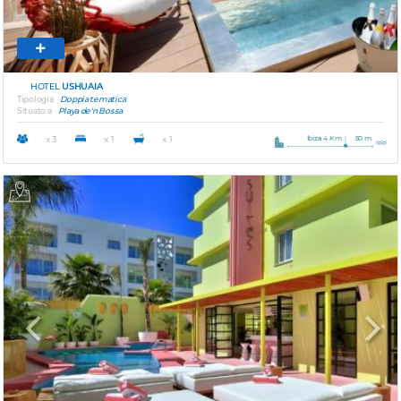
HOTEL
USHUAIA
Tipologia
Doppia tematica
Situato a
Playa de'n Bossa
Ibiza 4 Km
50 m.
x 3
x 1
x 1
Previous
Next