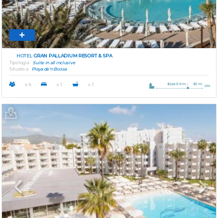
HOTEL
GRAN PALLADIUM RESORT & SPA
Tipologia
Suite in all inclusive
Situato a
Playa de'n Bossa
Ibiza 5 Km
50 m.
x 4
x 1
x 1
Previous
Next