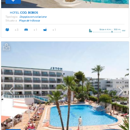
HOTEL
COD. BOBOS
Tipologia
Doppia con colazione
Situato a
Playa de'n Bossa
Ibiza 4 Km
300 m.
x 3
x 1
x 1
Previous
Next