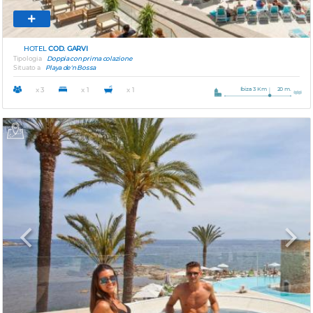
HOTEL
COD. GARVI
Tipologia
Doppia con prima colazione
Situato a
Playa de'n Bossa
Ibiza 3 Km
20 m.
x 3
x 1
x 1
Previous
Next