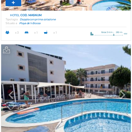
HOTEL
COD. MASNUM
Tipologia
Doppia con prima colazione
Situato a
Playa de'n Bossa
Ibiza 3 Km
250 m.
x 3
x 1
x 1
Previous
Next