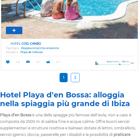
HOTEL
COD. CANBO
Tipologia
Doppia con prima colazione
Situato a
Playa de'n Bossa
Ibiza 3 Km
550 m.
x 2
x 1
x 1
1
2
Hotel Playa d'en Bossa: alloggia
nella spiaggia più grande di Ibiza
Playa d’en Bossa
è una delle spiagge più famose dell'isola, non a caso è
composta da 2500 m di sabbia fine e acque calme. Offre buoni servizi
supplementari e strutture ricettive e balneari dotate di lettini, ombrelloni,
servizi igienici, docce, passerelle per i disabili e la possibilità di
praticare