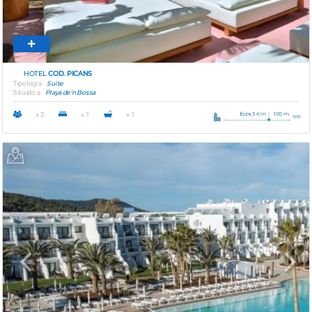
HOTEL
COD. PICANS
Tipologia
Suite
Situato a
Playa de'n Bossa
Ibiza 3 Km
100 m.
x 3
x 1
x 1
Previous
Next