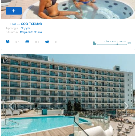
HOTEL
COD. TORMAR
Tipologia
Doppia
Situato a
Playa de'n Bossa
Ibiza 3 Km
100 m.
x 4
x 1
x 1
Previous
Next