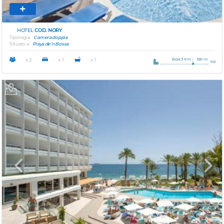
HOTEL
COD. NORY
Tipologia
Camera doppia
Situato a
Playa de'n Bossa
Ibiza 3 Km
350 m.
x 2
x 1
x 1
Previous
Next