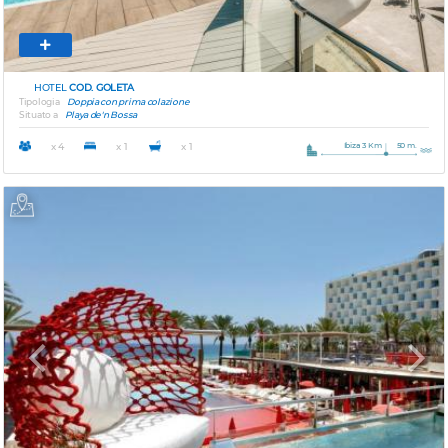
HOTEL
COD. GOLETA
Tipologia
Doppia con prima colazione
Situato a
Playa de'n Bossa
Ibiza 3 Km
50 m.
x 4
x 1
x 1
Previous
Next