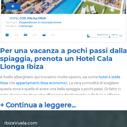
HOTEL
COD. PALALLONGA
Tipologia
Doppia deluxe in mezza pensione
Situato a
Cala llonga
Ibiza 9 Km
150 m.
x 3
x 1
x 1
Per una vacanza a pochi passi dalla
spiaggia, prenota un Hotel Cala
Llonga Ibiza
A livello alberghiero qui troviamo molte opzioni, sia come
hotel 4 stelle
Ibiza
che
appartamenti Ibiza economici
. La vera comodità di scegliere
questa zona è quella di avere una bella spiaggia a pochi passi. Di fatto ci
sono diverse strutture che affacciano direttamente sulla baia e offrono
camere vista mare
.
È anche possibile
prenotare un hotel a Cala Llonga
Ibiza
senza spendere per forza cifre esagerate. Troviamo infatti anche
piccoli alberghi, a 2 o 3 stelle, a
prezzi molto competitivi
. In certi casi
addirittura nella stessa fascia di prezzi degli
Hotel San Antonio Ibiza
,
IbizaVuela.com
considerati di solito i più economici.
Oltre agli alberghi, ci sono anche