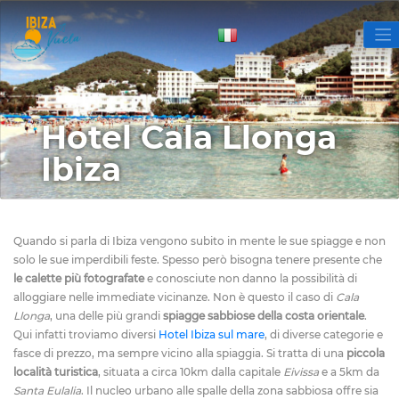
Hotel Cala Llonga
Ibiza
Quando si parla di Ibiza vengono subito in mente le sue spiagge e non
solo le sue imperdibili feste. Spesso però bisogna tenere presente che
le calette più fotografate
e conosciute non danno la possibilità di
alloggiare nelle immediate vicinanze. Non è questo il caso di
Cala
Llonga
, una delle più grandi
spiagge sabbiose della costa orientale
.
Qui infatti troviamo diversi
Hotel Ibiza sul mare
, di diverse categorie e
fasce di prezzo, ma sempre vicino alla spiaggia.
Si tratta di una
piccola
località turistica
, situata a circa 10km dalla capitale
Eivissa
e a 5km da
Santa Eulalia
. Il nucleo urbano alle spalle della zona sabbiosa offre sia