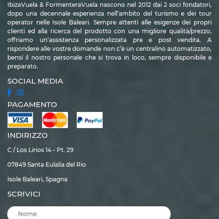
IbizaVuela & FormenteraVuela nascono nel 2012 dai 2 soci fondatori,
piccoli complessi di
appartamenti Cala Llonga Ibiza
. Si tratta di
residence e
dopo una decennale esperienza nell’ambito del turismo e dei tour
aparthotel con servizi simili a quelli di un hotel
, come
reception e piscina
operator nelle Isole Baleari. Sempre attenti alle esigenze dei propri
con solarium
. In questo caso la vera differenza è la possibilità di avere a
clienti ed alla ricerca del prodotto con una migliore qualità/prezzo,
disposizione un angolo cottura in camera.
offriamo un’assistenza personalizzata pre e post vendita. A
rispondere alle vostre domande non c’è un centralino automatizzato,
Vacanze in familia, Cala Llonga
bensí il nostro personale che si trova in loco, sempre disponibile e
Ibiza è la soluzione ideale
preparato.
SOCIAL MEDIA
Soprattutto grazie alla bella e grande spiaggia sabbiosa, un
hotel Cala
Llonga Ibiza
è molto consigliato per il turismo familiare. I bambini infatti
PAGAMENTO
potranno divertirsi giocando liberamente, oltre a potersi concedere
il lusso
di avere un parco giochi sulla sabbia
!
In questa spiaggia è inoltre possibile
affittare canoe, pedalò e surf paddle
. Decisamente una buona opzione per
INDIRIZZO
organizzare brevi escursioni lungo la baia e regalare ai bambini una
giornata avventurosa. Inoltre, durante l’estate, capita spesso di trovare
C / Los Lirios 14 - Pt. 29
aperte un paio di giostre nella zona esterna del paese.
Alcuni degli
hotel
07849 Santa Eulalia del Rio
Ibiza con mini-club e animazione
si trovano proprio qui a
Cala Llonga
.
Questo rende
la vacanza dei bambini più divertente
e quella dei genitori
Isole Baleari, Spagna
più rilassante. Inoltre quasi tutti hanno a disposizione degli ospiti una
SCRIVICI
piscina
, con zone riservate ai più piccoli.
Hotel Cala Llonga booking a prezzi