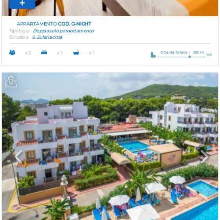
APPARTAMENTO
COD. G-NIGHT
Tipologia
Doppia solo pernottamento
Situato a
S. Eularia città
0 Santa Eulalia
250 m.
x 2
x 1
x 1
Previous
Next