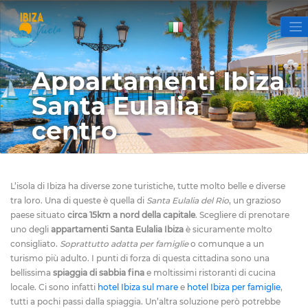
Appartamenti Ibiza
Santa Eulalia
centro
L’isola di Ibiza ha diverse zone turistiche, tutte molto belle e diverse
tra loro. Una di queste è quella di
Santa Eulalia del Rio
, un grazioso
paese situato
circa 15km a nord della capitale
. Scegliere di prenotare
uno degli
appartamenti Santa Eulalia Ibiza
è sicuramente molto
consigliato.
Soprattutto adatta per famiglie
o comunque a un
turismo più adulto.
I punti di forza di questa cittadina sono una
bellissima
spiaggia di sabbia fina
e moltissimi ristoranti di cucina
locale. Ci sono infatti
hotel Ibiza sul mare
e
hotel Ibiza per famiglie
,
tutti a pochi passi dalla spiaggia. Un’altra soluzione però potrebbe