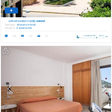
APPARTAMENTO
COD. SAMAR
Tipologia
Bilocali e trilocali
Situato a
S. Eularia città
S. Eularia 100
50 m.
x 5
x 2
x 1
Previous
Next