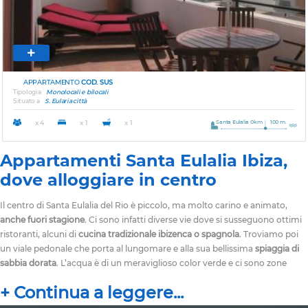
APPARTAMENTO
COD. SUS
Tipologia
Monolocali e bilocali
Situato a
S. Eularia città
Santa Eulalia 0km
100 m.
x 4
x 1
x 1
Appartamenti Santa Eulalia Ibiza,
dove alloggiare in centro
Il centro di Santa Eulalia del Rio è piccolo, ma molto carino e animato,
anche fuori stagione
. Ci sono infatti diverse vie dove si susseguono ottimi
ristoranti, alcuni di
cucina tradizionale ibizenca o spagnola
. Troviamo poi
un viale pedonale che porta al lungomare e alla sua bellissima
spiaggia di
sabbia dorata
. L’acqua è di un meraviglioso color verde e ci sono zone
attrezzate con sdraio a noleggio.
Per chi è in cerca di
appartamenti Ibiza
economici
, qui si trovano diverse opzioni a
tariffe molto vantaggiose
. Il
consiglio è ovviamente di prenotare in anticipo per poter usufruire degli