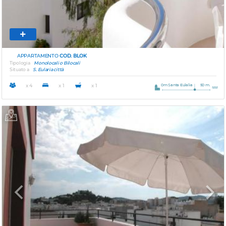
APPARTAMENTO
COD. BLOK
Tipologia
Monolocali o Bilocali
Situato a
S. Eularia città
0m Santa Eulalia
50 m.
x 4
x 1
x 1
Previous
Next