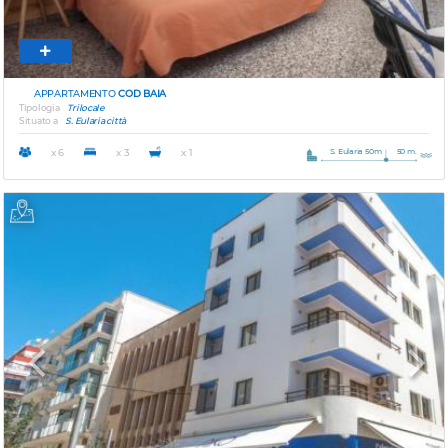
APPARTAMENTO
COD BAIA
Tipologia
Trilocale
Situato a
S. Eularia città
S. Eularia 50m
50 m.
x 6
x 3
x 1
Previous
Next