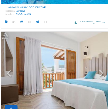
APPARTAMENTO
COD. DUCCHE
Tipologia
Bilocale
Situato a
S. Eularia città
S. Eularia 50 m
200 m.
x 4
x 1
x 1
Previous
Next