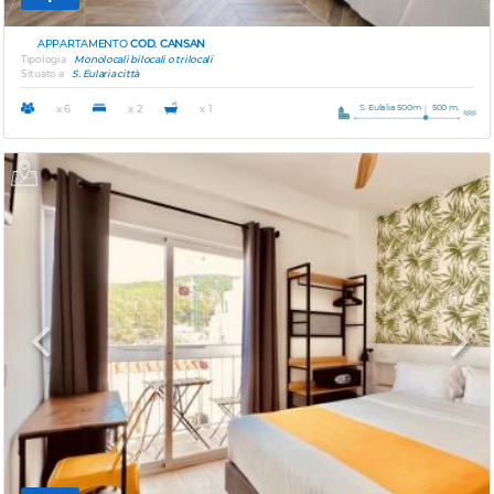
APPARTAMENTO
COD. CANSAN
Tipologia
Monolocali bilocali o trilocali
Situato a
S. Eularia città
S. Eulalia 500m
500 m.
x 6
x 2
x 1
Previous
Next