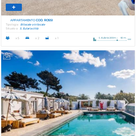
APPARTAMENTO
COD. ROSSI
Tipologia
Bilocale o trilocale
Situato a
S. Eularia città
S. Eularia 200m
50 m.
x 5
x 2
x 1
Previous
Next