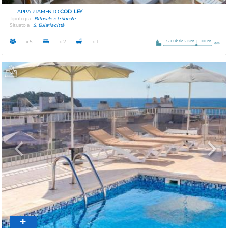
APPARTAMENTO
COD. LEY
Tipologia
Bilocale e trilocale
Situato a
S. Eularia città
S. Eularia 2 Km
100 m.
x 5
x 2
x 1
Previous
Next