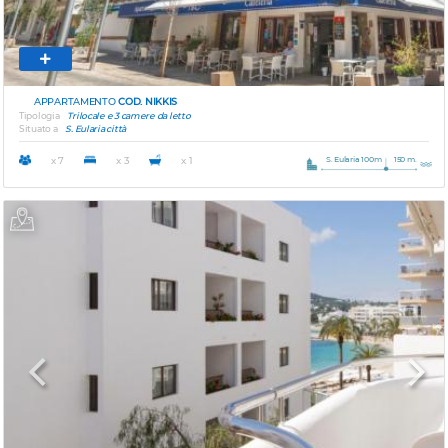
APPARTAMENTO
COD. NIKKIS
Tipologia
Trilocale e 3 camere da letto
Situato a
S. Eularia città
S. Eularia 100m
150 m.
x 7
x 3
x 1
Previous
Next