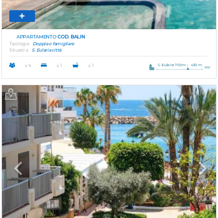
APPARTAMENTO
COD. BALIN
Tipologia
Doppia o famigliare
Situato a
S. Eularia città
S. Eularia 700m
450 m.
x 4
x 1
x 1
Previous
Next