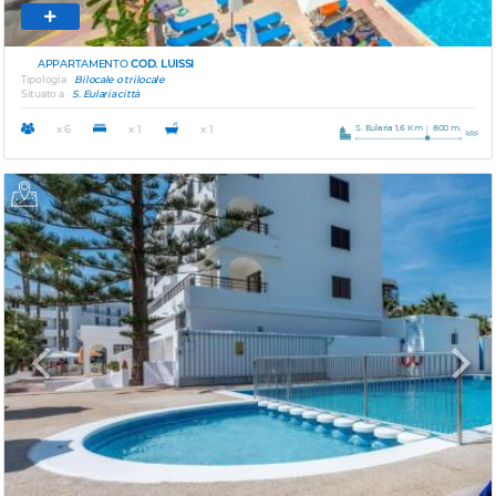
APPARTAMENTO
COD. LUISSI
Tipologia
Bilocale o trilocale
Situato a
S. Eularia città
S. Eularia 1,6 Km
800 m.
x 6
x 1
x 1
Previous
Next