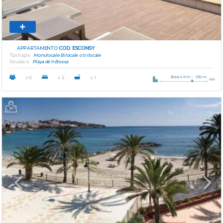
APPARTAMENTO
COD. ESCONSY
Tipologia
Monolocale Bilocale o trilocale
Situato a
Playa de'n Bossa
Ibiza 4 Km
100 m.
x 6
x 2
x 1
Previous
Next