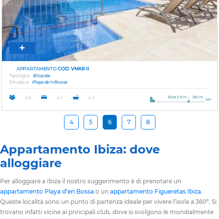
APPARTAMENTO
COD. VMAR II
Tipologia
Bilocale
Situato a
Playa de'n Bossa
Ibiza 3 Km
250 m.
x 3
x 1
x 1
4
5
6
7
8
Appartamento Ibiza: dove
alloggiare
Per alloggiare a Ibiza il nostro suggerimento è di prenotare un
appartamento Playa d’en Bossa
o un
appartamento Figueretas Ibiza
.
Queste località sono un punto di partenza ideale per vivere l’isola a 360º. Si
trovano infatti vicine ai principali club, dove si svolgono le mondialmente