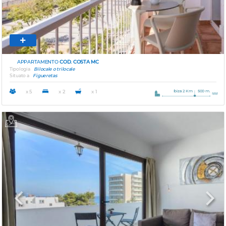
APPARTAMENTO
COD. COSTA MC
Tipologia
Bilocale o trilocale
Situato a
Figueretas
Ibiza 2 Km
500 m.
x 5
x 2
x 1
Previous
Next