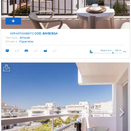
APPARTAMENTO
COD. BAYBOSSA
Tipologia
Bilocale
Situato a
Figueretas
Ibiza 2 Km
150 m.
x 3
x 1
x 1
Previous
Next