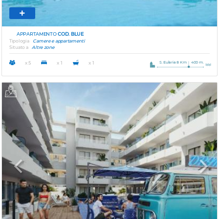
APPARTAMENTO
COD. BLUE
Tipologia
Camere e appartamenti
Situato a
Altre zone
S. Eularia 8 Km
400 m.
x 5
x 1
x 1
Previous
Next