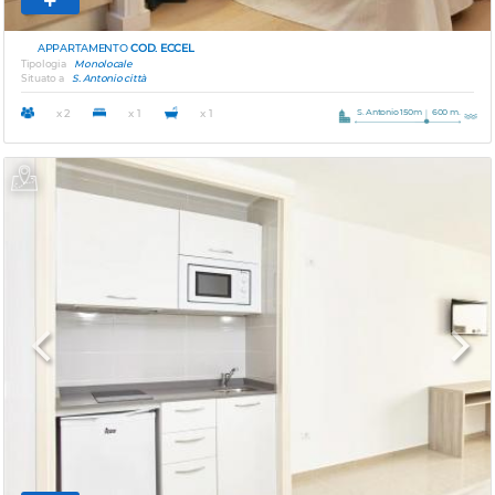
APPARTAMENTO
COD. ECCEL
Tipologia
Monolocale
Situato a
S. Antonio città
S. Antonio 150m
600 m.
x 2
x 1
x 1
Previous
Next