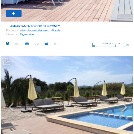
APPARTAMENTO
COD. SUNCONFY
Tipologia
Monolocale bilocale o trilocale
Situato a
Figueretas
Ibiza 2Km
150 m.
x 6
x 2
x 1
Previous
Next