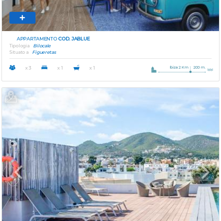
APPARTAMENTO
COD. JABLUE
Tipologia
Bilocale
Situato a
Figueretas
Ibiza 2 Km
200 m.
x 3
x 1
x 1
Previous
Next