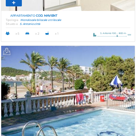
APPARTAMENTO
COD. MAVIENT
Tipologia
Monolocale bilocale o trilocale
Situato a
S. Antonio città
S. Antonio 100
800 m.
x 5
x 2
x 1
Previous
Next