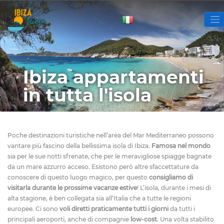
Ibiza appartamenti
in tutta l'isola
Poche destinazioni turistiche nell’area del Mar Mediterraneo possono
vantare più fascino della bellissima isola di Ibiza.
Famosa nel mondo
sia per le sue notti sfrenate, che per le meravigliose spiagge bagnate
da un mare azzurro acceso. Esistono però altre sfaccettature da
conoscere di questo luogo magico, per questo
consigliamo di
visitarla durante le prossime vacanze estive
!
L’isola, durante i mesi di
alta stagione, è ben collegata sia all’Italia che a tutte le regioni
europee. Ci sono
voli diretti praticamente tutti i giorni
da tutti i
principali aeroporti, anche di compagnie
low-cost
. Una volta stabilito