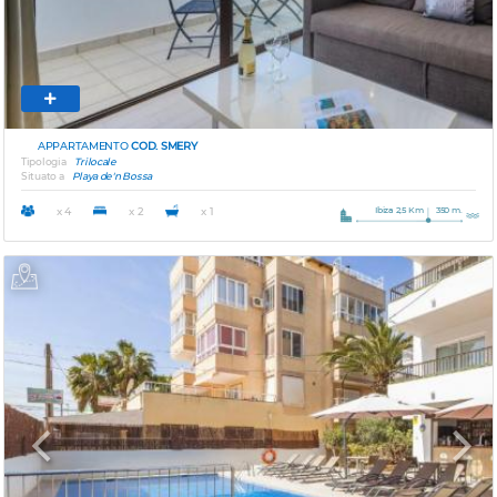
APPARTAMENTO
COD. SMERY
Tipologia
Trilocale
Situato a
Playa de'n Bossa
Ibiza 2,5 Km
350 m.
x 4
x 2
x 1
Previous
Next