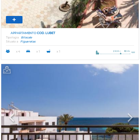
APPARTAMENTO
COD. LUBET
Tipologia
Bilocale
Situato a
Figueretas
2 Km
50 m.
x 4
x 1
x 1
Previous
Next