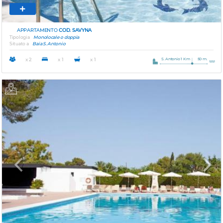
APPARTAMENTO
COD. SAVYNA
Tipologia
Monolocale o doppia
Situato a
Baia S. Antonio
S. Antonio 1 Km
50 m.
x 2
x 1
x 1
Previous
Next