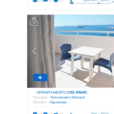
Ibiza 1 Km
300 m.
x 4
x 1
x 1
Previous
APPARTAMENTO
COD. PAMIC
Tipologia
Monolocale o Bilocale
Situato a
Figueretas
1 Km
200 m.
x 3
x 1
x 1