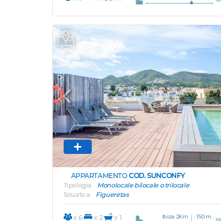
Previous
APPARTAMENTO
COD. SUNCONFY
Tipologia
Monolocale bilocale o trilocale
Situato a
Figueretas
Ibiza 2Km
150 m.
x 6
x 2
x 1