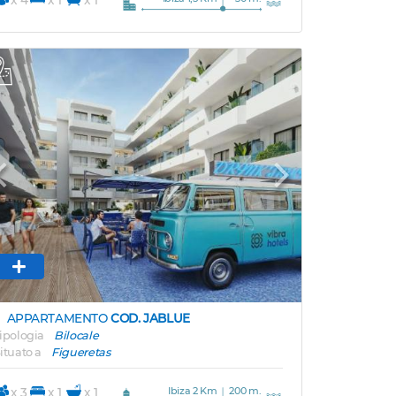
Previous
Next
APPARTAMENTO
COD. JABLUE
ipologia
Bilocale
ituato a
Figueretas
Ibiza 2 Km
200 m.
x 3
x 1
x 1