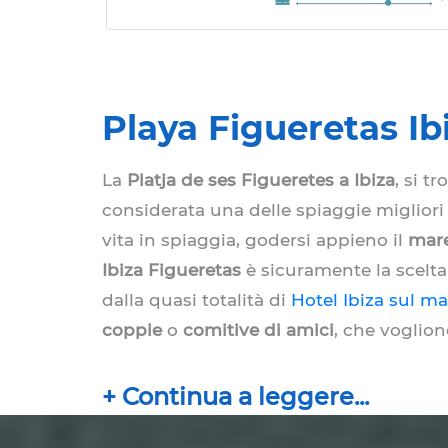
Playa Figueretas Ib
La
Platja de ses Figueretes
a Ibiza
, si t
considerata una delle spiaggie migliori
vita in spiaggia, godersi appieno il
mare
Ibiza Figueretas
è sicuramente la scelta
dalla quasi totalità di
Hotel Ibiza sul ma
coppie
o
comitive di amici
, che voglion
moltissime e trascorrere il tempo all’in
concerti, intrattenimento per i più picc
gusto, disponibilità economiche o pref