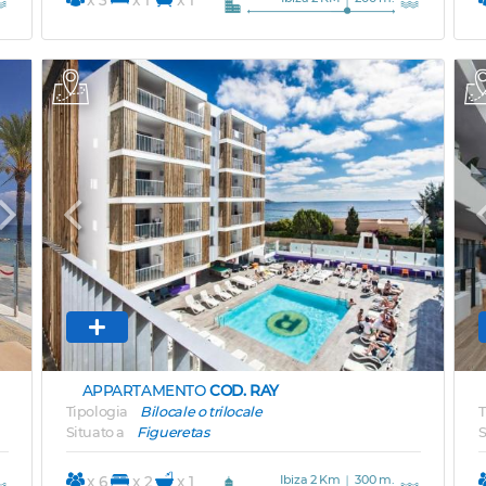
Next
Previous
Next
APPARTAMENTO
COD. RAY
Tipologia
Bilocale o trilocale
T
Situato a
Figueretas
S
Ibiza 2 Km
300 m.
x 6
x 2
x 1