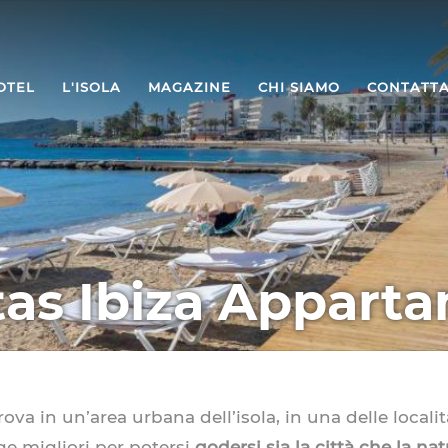
OTEL
L'ISOLA
MAGAZINE
CHI SIAMO
CONTATTA
tas Ibiza Appart
 trova in un’area urbana dell’isola, in una delle locali
ge migliori per potersi
godersi sia la città che la nat