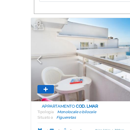
Previous
APPARTAMENTO
COD. LMAR
Tipologia
Monolocale o bilocale
Situato a
Figueretas