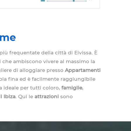
alme
 più frequentate della città di Eivissa. È
ti che ambiscono vivere al massimo la
gliere di alloggiare presso
Appartamenti
bia fina ed è facilmente raggiungibile
 ideale per tutti coloro,
famiglie
,
i Ibiza
. Qui le
attrazioni
sono
atini
dell'artigianato
,
feste
, party,
 tipo. Attività e occupazioni per ogni