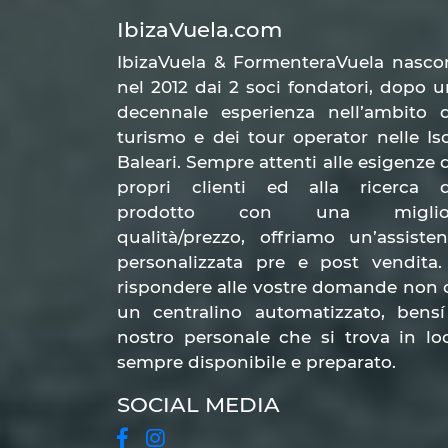
Appartamenti Ibiza 
IbizaVuela.com
alloggi per ogni es
IbizaVuela & FormenteraVuela nasco
nel 2012 dai 2 soci fondatori, dopo 
decennale esperienza nell’ambito d
Scegliere di prenotare con Ibiza Vuela
a
turismo e dei tour operator nelle Is
essere fatta. Contrariamente a quanto si
Baleari. Sempre attenti alle esigenze 
spese eccessive. Bisogna studiare bene 
propri clienti ed alla ricerca d
sito, è facile impostare automaticament
prodotto con una miglio
esigenze personali.
Tutti coloro che son
qualità/prezzo, offriamo un’assiste
personalizzata pre e post vendita.
strutture ricettive perfette per famigli
rispondere alle vostre domande non 
in spiaggia. Esistono molte diverse for
un centralino automatizzato, bensí
Appartamenti a Figu
nostro personale che si trova in lo
sempre disponibile e preparato.
tua prossima vaca
SOCIAL MEDIA
Sull’isola ci sono tantissime località d