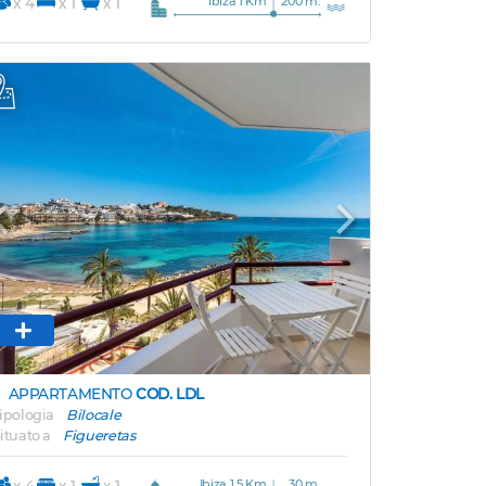
Ibiza 1 Km
200 m.
x 4
x 1
x 1
Previous
Next
APPARTAMENTO
COD. LDL
ipologia
Bilocale
ituato a
Figueretas
Ibiza 1,5 Km
30 m.
x 4
x 1
x 1