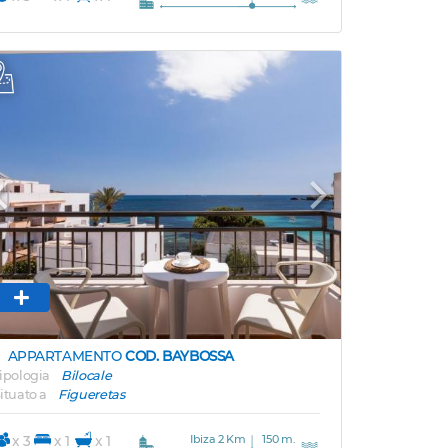
Previous
Next
APPARTAMENTO
COD. BAYBOSSA
ipologia
Bilocale
ituato a
Figueretas
Ibiza 2 Km
150 m.
x 3
x 1
x 1