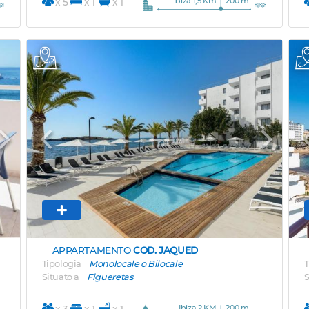
Ibiza 1,5 Km
200 m.
x 5
x 1
x 1
Next
Previous
Next
APPARTAMENTO
COD. JAQUED
Tipologia
Monolocale o Bilocale
T
Situato a
Figueretas
S
Ibiza 2 KM
200 m.
x 3
x 1
x 1