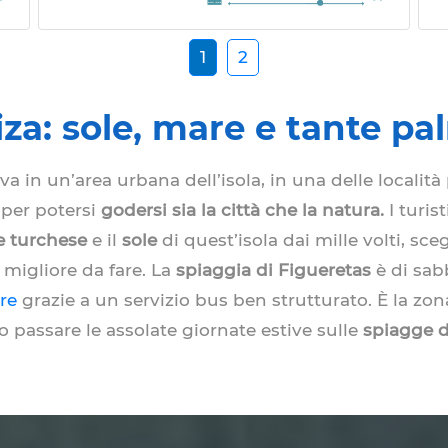
1
2
iza: sole, mare e tante p
rova in un’area urbana dell’isola, in una delle località
 per potersi
godersi sia la città che la natura.
I turis
 turchese
e il
sole
di quest’isola dai mille volti, sce
 migliore da fare. La
spiaggia di Figueretas
è di sab
re
grazie a un servizio bus ben strutturato. È la zona
o passare le assolate giornate estive sulle
spiagge d
segna del relax o del divertimento è facilissimo.
Merc
oli, escursioni, immersioni e sport acquatici di ogni
erenze personali.