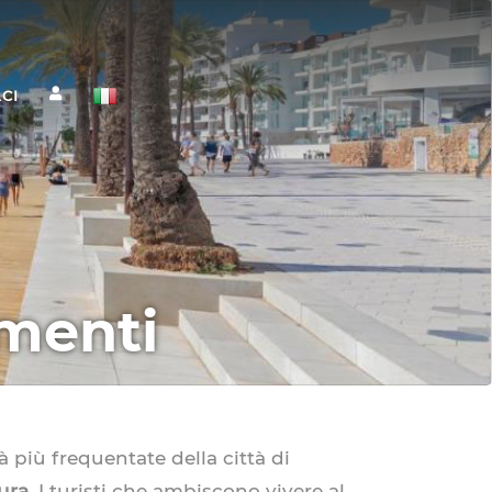
CI
amenti
tà più frequentate della città di
ura.
I turisti che ambiscono vivere al