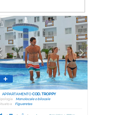
Previous
Next
APPARTAMENTO
COD. TROPPY
ipologia
Monolocale o bilocale
ituato a
Figueretas