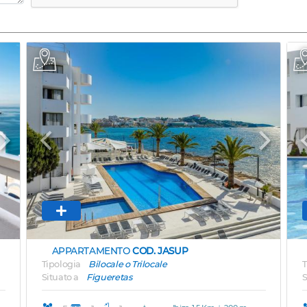
Next
Previous
Next
APPARTAMENTO
COD. JASUP
Tipologia
Bilocale o Trilocale
T
Situato a
Figueretas
S