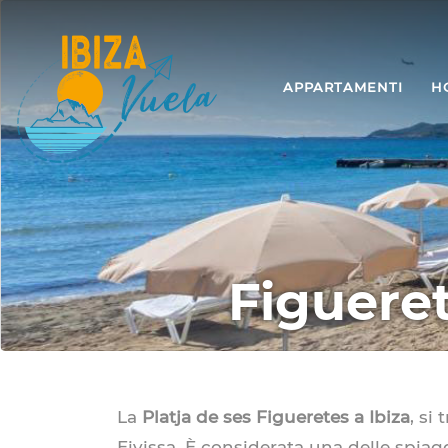
APPARTAMENTI
H
Figuere
La
Platja de ses Figueretes
a Ibiza
, si
Eivissa. È considerata una delle spiag