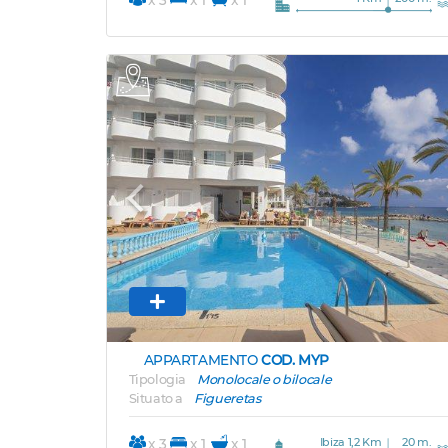
Previous
APPARTAMENTO
COD. MYP
Tipologia
Monolocale o bilocale
Situato a
Figueretas
Ibiza 1,2 Km
20 m.
x 3
x 1
x 1