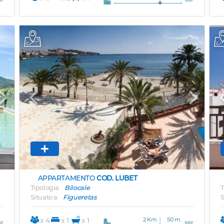
Next
Previous
Next
APPARTAMENTO
COD. LUBET
Tipologia
Bilocale
T
Situato a
Figueretas
S
2 Km
50 m.
x 4
x 1
x 1