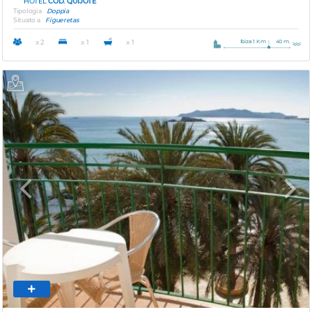
HOTEL
COD. QUIJOTE
Tipologia
Doppia
Situato a
Figueretas
Ibiza 1 Km
40 m.
x 2
x 1
x 1
Previous
Next