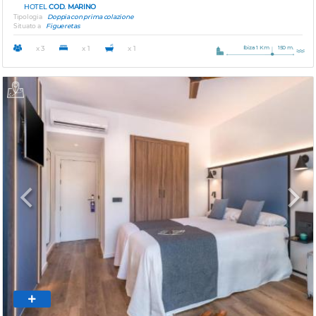
HOTEL
COD. MARINO
Tipologia
Doppia con prima colazione
Situato a
Figueretas
Ibiza 1 Km
150 m.
x 3
x 1
x 1
Previous
Next