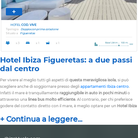
HOTEL
COD. VIVE
Tipologia
Doppia con prima colazione
Situato a
Figueretas
Ibiza 1,5Km
100 m.
x 3
x 1
x 1
Hotel Ibiza Figueretas: a due passi
dal centro
Per vivere al meglio tutti gli aspetti di
questa meravigliosa isola
, si può
scegliere anche di soggiornare presso degli
appartamenti Ibiza centro
.
Infatti il mare è tranquillamente
raggiungibile in auto in pochi minuti
o
attraverso una
linea bus molto efficiente
. Al contrario, per chi preferisce
godere del contatto diretto con il mare, è meglio optare per un
Hotel Ibiza
Figueretas
con accesso diretto alla spiaggia. Da qui raggiungere il centro e
visitare le molte
bellezze
presenti sull’isola riconosciute come
patrimonio
dell’UNESCO
, è davvero molto facile e costituisce sicuramente
un’esperienza che va vissuta almeno una volta nella vita
!
Le
mura della