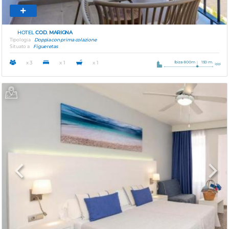
HOTEL
COD. MARIGNA
Tipologia
Doppia con prima colazione
Situato a
Figueretas
Ibiza 800m
150 m.
x 3
x 1
x 1
Previous
Next