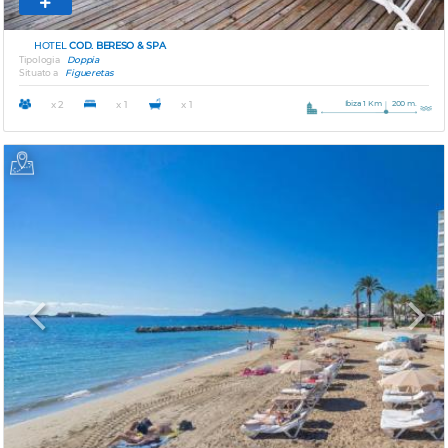
HOTEL
COD. BERESO & SPA
Tipologia
Doppia
Situato a
Figueretas
Ibiza 1 Km
200 m.
x 2
x 1
x 1
Previous
Next