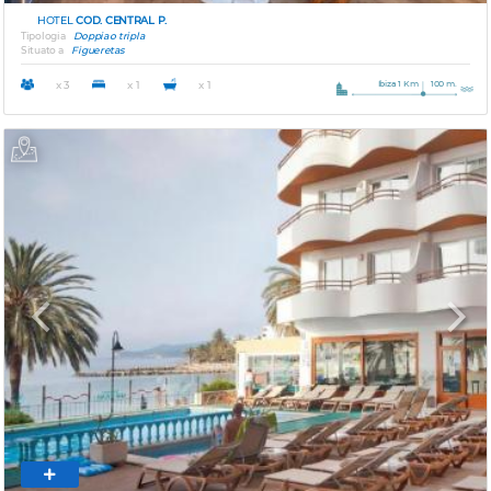
HOTEL
COD. CENTRAL P.
Tipologia
Doppia o tripla
Situato a
Figueretas
Ibiza 1 Km
100 m.
x 3
x 1
x 1
Previous
Next