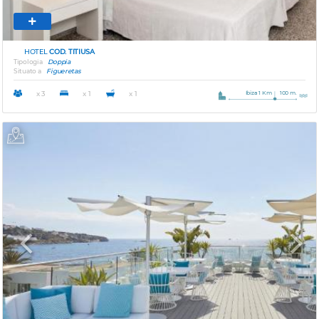
HOTEL
COD. TITIUSA
Tipologia
Doppia
Situato a
Figueretas
Ibiza 1 Km
100 m.
x 3
x 1
x 1
Previous
Next