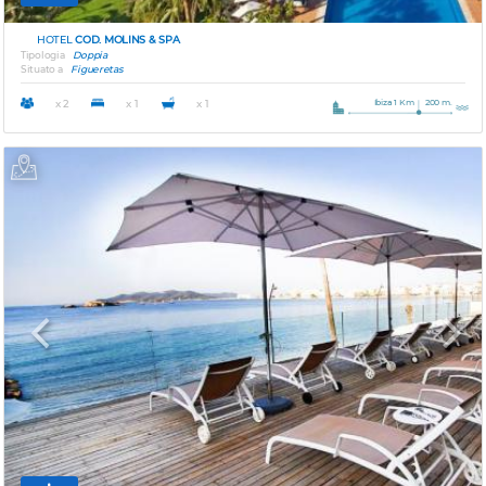
HOTEL
COD. MOLINS & SPA
Tipologia
Doppia
Situato a
Figueretas
Ibiza 1 Km
200 m.
x 2
x 1
x 1
Previous
Next