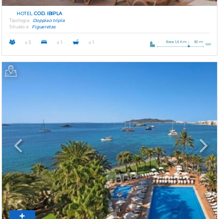
HOTEL
COD. IBIPLA
Tipologia
Doppia o tripla
Situato a
Figueretas
Ibiza 1,5 Km
50 m.
x 3
x 1
x 1
Previous
Next