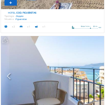
HOTEL
COD. FIGUERETAS
Tipologia
Doppia
Situato a
Figueretas
Ibiza 1 Km
20 m.
x 2
x 1
x 1
Previous
Next