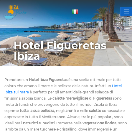
Hotel Figueretas
Ibiza
Prenotare un
Hotel Ibiza Figueretas
è una scelta ottimale per tutti
coloro che amano il mare e le bellezze della natura. Infatti un
Hotel
Ibiza sul mare
è perfetto per gli amanti delle grandi spiagge di
finissima sabbia bianca. Le
calette meravigliose di Figueretas
sono
meta di turisti che provengono da tutto il mondo. L’isola di Ibiza
esprime
tutta la sua bellezza
, negli
arenili
e
nelle
calette
conosciute e
apprezzate in tutto il Mediterraneo. Alcune, tra le più popolari, sono
ideali per i
naturisti e nudisti
. Immerse nella
vegetazione florida
, sono
lambite da un mare turchese e cristallino, dove immergersi è un