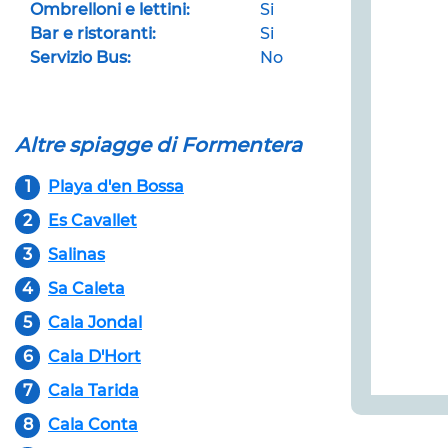
Ombrelloni e lettini:
Si
Bar e ristoranti:
Si
Servizio Bus:
No
Altre spiagge di Formentera
1
Playa d'en Bossa
2
Es Cavallet
3
Salinas
4
Sa Caleta
5
Cala Jondal
6
Cala D'Hort
7
Cala Tarida
8
Cala Conta