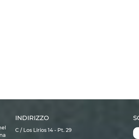
INDIRIZZO
S
nel
C / Los Lirios 14 - Pt. 29
na