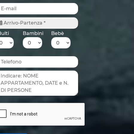
Arrivo-Partenza *
ulti
Bambini
Bebè