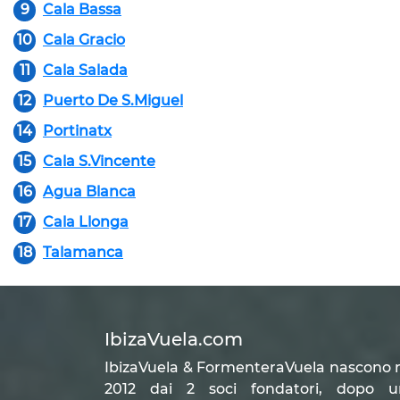
9
Cala Bassa
10
Cala Gracio
11
Cala Salada
12
Puerto De S.Miguel
14
Portinatx
15
Cala S.Vincente
16
Agua Blanca
17
Cala Llonga
18
Talamanca
IbizaVuela.com
IbizaVuela & FormenteraVuela nascono 
2012 dai 2 soci fondatori, dopo u