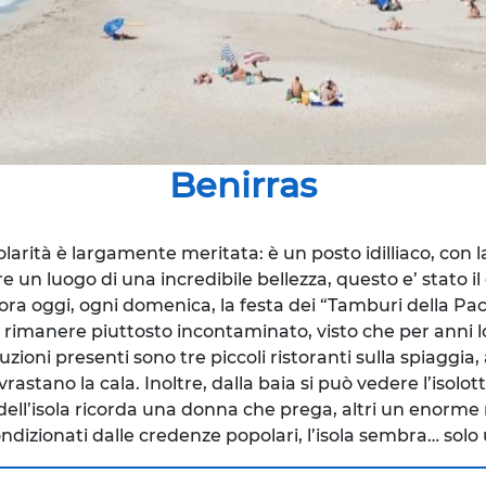
Benirras
olarità è largamente meritata: è un posto idilliaco, con 
e un luogo di una incredibile bellezza, questo e’ stato il
cora oggi, ogni domenica, la festa dei “Tamburi della P
a rimanere piuttosto incontaminato, visto che per anni l
ruzioni presenti sono tre piccoli ristoranti sulla spiag
sovrastano la cala. Inoltre, dalla baia si può vedere l’iso
dell’isola ricorda una donna che prega, altri un enorme 
ndizionati dalle credenze popolari, l’isola sembra… solo un