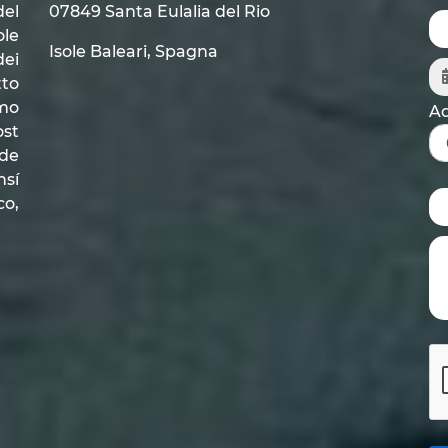
el
07849 Santa Eulalia del Rio
ole
Isole Baleari, Spagna
dei
tto
amo
Ad
ost
nde
nsí
co,