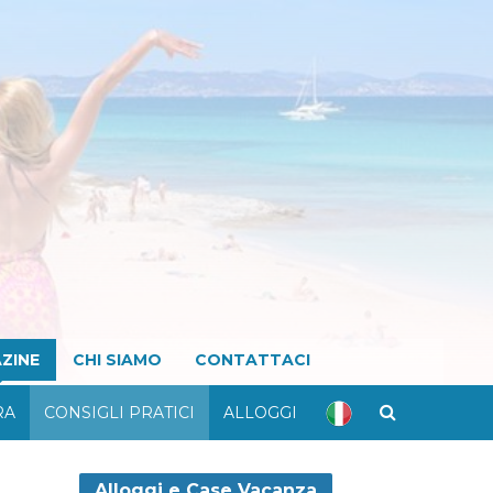
ZINE
CHI SIAMO
CONTATTACI
RA
CONSIGLI PRATICI
ALLOGGI
Alloggi e Case Vacanza