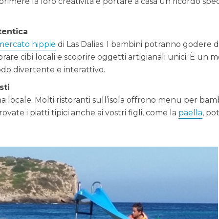
primere la loro creatività e portare a casa un ricordo spec
tentica
mercato hippie
di Las Dalias. I bambini potranno godere d
are cibi locali e scoprire oggetti artigianali unici. È un 
do divertente e interattivo.
sti
a locale. Molti ristoranti sull’isola offrono menu per bam
vate i piatti tipici anche ai vostri figli, come la
paella
, po