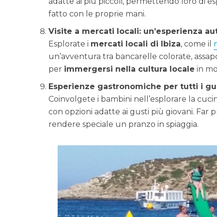
adatte ai più piccoli, permettendo loro di es
fatto con le proprie mani.
Visite a mercati locali: un’esperienza au
Esplorate i
mercati locali di Ibiza
, come il
un’avventura tra bancarelle colorate, assapor
per
immergersi nella cultura locale
in mo
Esperienze gastronomiche per tutti i gu
Coinvolgete i bambini nell’esplorare la cucin
con opzioni adatte ai gusti più giovani. Far pro
rendere speciale un pranzo in spiaggia.