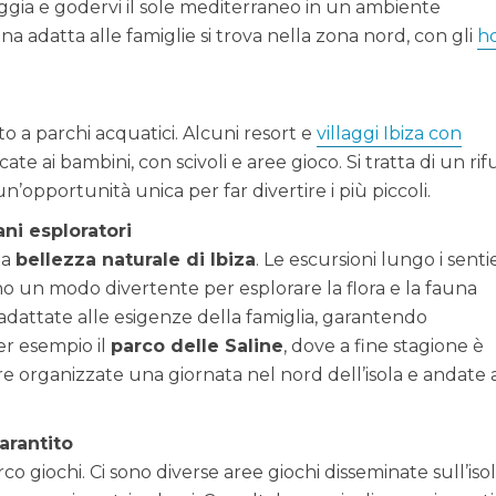
piaggia e godervi il sole mediterraneo in un ambiente
na adatta alle famiglie si trova nella zona nord, con gli
ho
to a parchi acquatici. Alcuni resort e
villaggi Ibiza con
e ai bambini, con scivoli e aree gioco. Si tratta di un rif
un’opportunità unica per far divertire i più piccoli.
ni esploratori
la
bellezza naturale di Ibiza
. Le escursioni lungo i sentie
rono un modo divertente per esplorare la flora e la fauna
 adattate alle esigenze della famiglia, garantendo
er esempio il
parco delle Saline
, dove a fine stagione è
re organizzate una giornata nel nord dell’isola e andate 
arantito
co giochi. Ci sono diverse aree giochi disseminate sull’isol