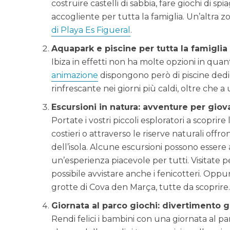
costruire castelli di sabbia, fare giochi di s
accogliente per tutta la famiglia. Un’altra zo
di Playa Es Figueral
.
Aquapark e piscine per tutta la famiglia
Ibiza in effetti non ha molte opzioni in quan
animazione
dispongono però di piscine dedicat
rinfrescante nei giorni più caldi, oltre che a 
Escursioni in natura: avventure per giova
Portate i vostri piccoli esploratori a scoprire 
costieri o attraverso le riserve naturali off
dell’isola. Alcune escursioni possono essere
un’esperienza piacevole per tutti. Visitate p
possibile avvistare anche i fenicotteri. Oppu
grotte di Cova den Marça, tutte da scoprire.
Giornata al parco giochi: divertimento g
Rendi felici i bambini con una giornata al par