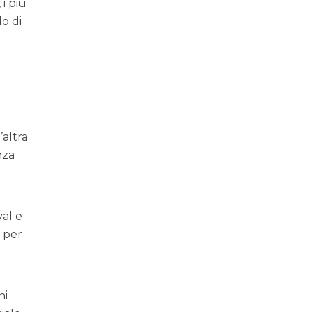
 i più
lo di
’altra
nza
val e
à per
ni