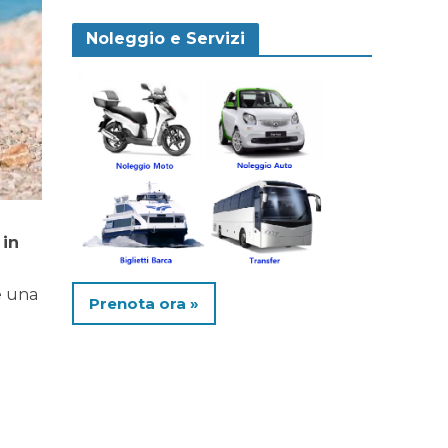
Noleggio e Servizi
 in
e una
Prenota ora »