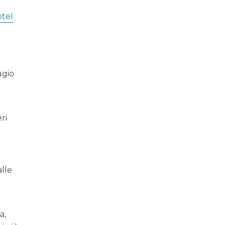
tel
ugio
ri
alle
a,