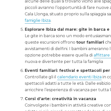
alcune delle quali si trovano vicino alle spiag
piccoli avranno l’opportunità di fare nuove ami
Cala Llonga, situato proprio sulla spiaggia sa
famiglie Ibiza
.
Esplorare Ibiza dal mare: gite in barca e 
Le gite in barca sono un modo entusiasmante
queste escursioni offrono
tour familiari
che
avvistamenti di delfini. I bambini ameranno 
opzione potrebbe essere quella di
affittare
nuova e divertente per tutta la famiglia
Eventi familiari: festival e spettacoli per
Controllate gli il
calendario eventi Ibiza
in co
spettacoli adatti a tutte le età. Dalle esibizi
arricchire l’esperienza di vacanza per tutta l
Corsi d’arte: creatività in vacanza
Coinvolgete i bambini in attività creative con 